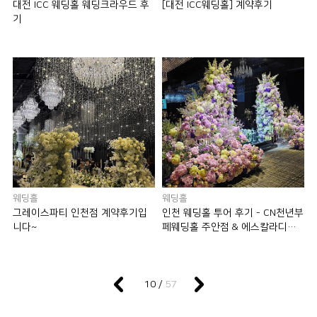
대전 ICC 웨딩홀 웨딩크라우드 후
[대전 ICC웨딩홀] 계약후기
기
웨딩홀
웨딩홀
그레이스파티 인천점 계약후기입
인천 웨딩홀 투어 후기 - CN천년부
니다~
페웨딩홀 주안점 & 에스칼라디움
웨딩홀
57
10 /