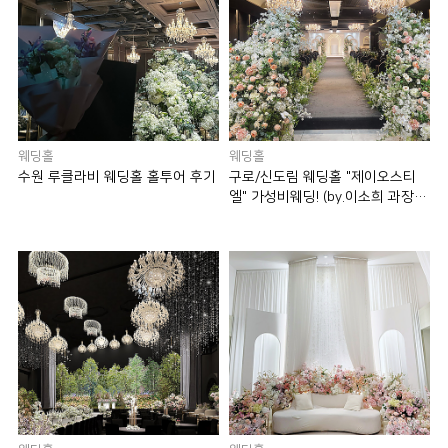
웨딩홀
웨딩홀
수원 루클라비 웨딩홀 홀투어 후기
구로/신도림 웨딩홀 "제이오스티
엘" 가성비웨딩! (by.이소희 과장
님)