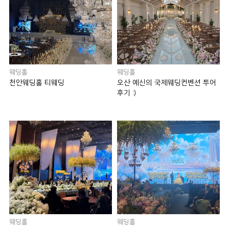
웨딩홀
웨딩홀
천안웨딩홀 티웨딩
오산 예신의 국제웨딩컨벤션 투어
후기 :)
웨딩홀
웨딩홀