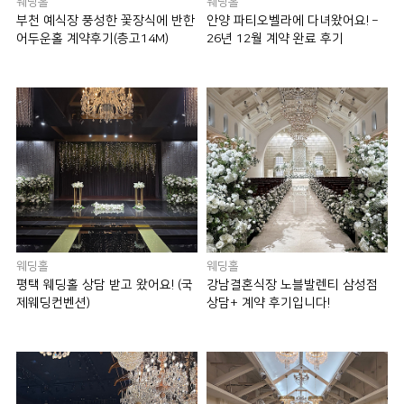
웨딩홀
웨딩홀
부천 예식장 풍성한 꽃장식에 반한
안양 파티오벨라에 다녀왔어요! –
어두운홀 계약후기(층고14M)
26년 12월 계약 완료 후기
웨딩홀
웨딩홀
평택 웨딩홀 상담 받고 왔어요! (국
강남결혼식장 노블발렌티 삼성점
제웨딩컨벤션)
상담+ 계약 후기입니다!