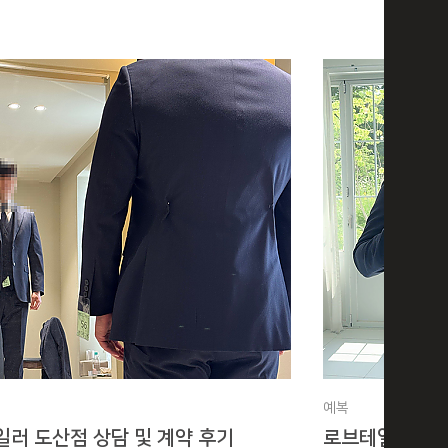
예복
러 도산점 상담 및 계약 후기
로브테일러 도산