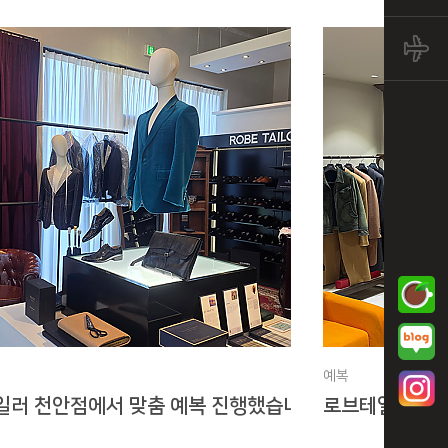
검색
예복
일러 천안점에서 맞춤 예복 진행했습니다!
로브테일러[도산