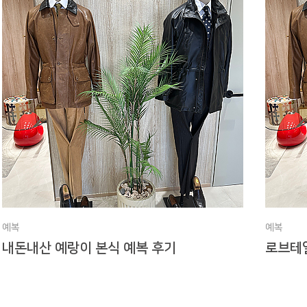
예복
예복
내돈내산 예랑이 본식 예복 후기
로브테