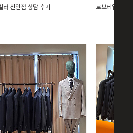
일러 천안점 상담 후기
로브테일러 수