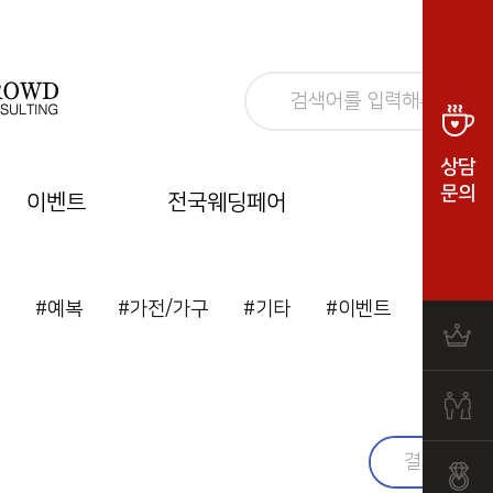
상담
문의
이벤트
전국웨딩페어
#예복
#가전/가구
#기타
#이벤트
#결혼준