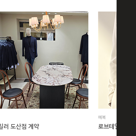
예복
일러 도산점 계약
로브테일러 도산