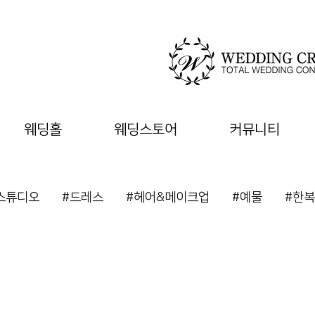
웨딩홀
웨딩스토어
커뮤니티
스튜디오
#드레스
#헤어&메이크업
#예물
#한복