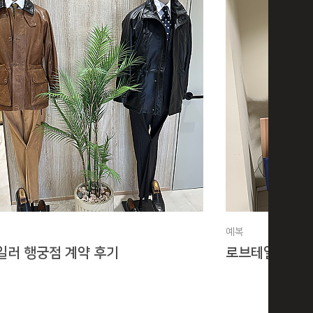
예복
일러 행궁점 계약 후기
로브테일러 도