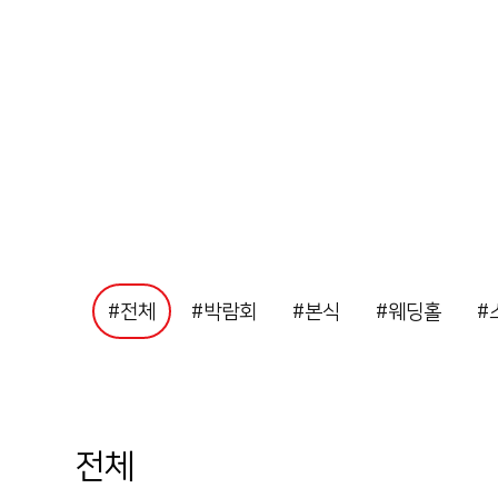
#전체
#박람회
#본식
#웨딩홀
#
전체