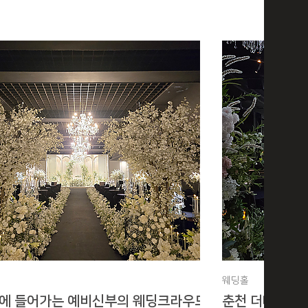
웨딩홀
장에 들어가는 예비신부의 웨딩크라우드 신도림 웨스턴베
춘천 더테라리움