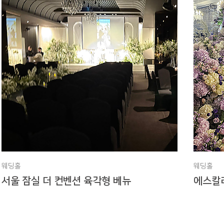
웨딩홀
웨딩홀
서울 잠실 더 컨벤션 육각형 베뉴
에스칼