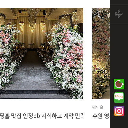
검색
웨딩홀
딩홀 맛집 인정bb 시식하고 계약 만족도 상승했어요 (그
수원 영통 SY