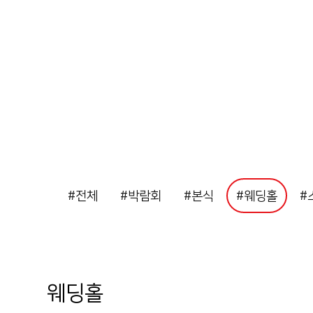
#전체
#박람회
#본식
#웨딩홀
#
웨딩홀