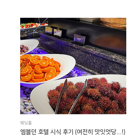
웨딩홀
엠블던 호텔 시식 후기 (여전히 맛잇엇당...!)