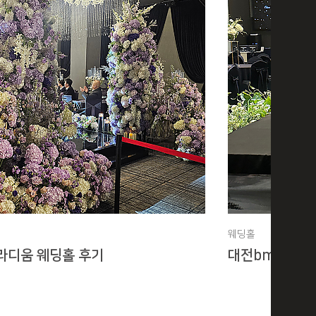
웨딩홀
라디움 웨딩홀 후기
대전bmk웨딩홀