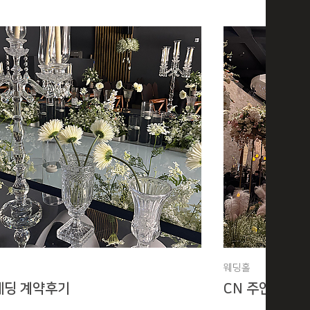
웨딩홀
웨딩 계약후기
CN 주안 웨딩