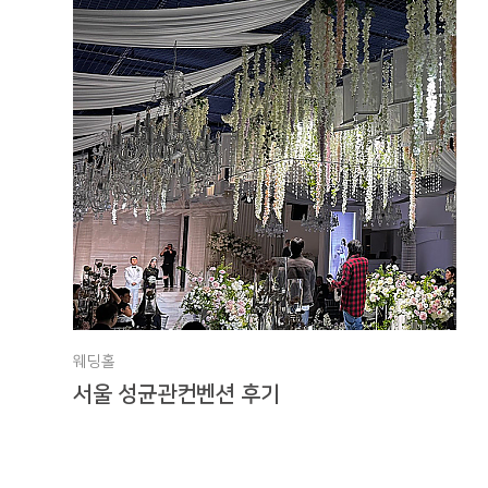
웨딩홀
서울 성균관컨벤션 후기