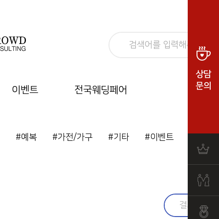
상담
문의
이벤트
전국웨딩페어
#예복
#가전/가구
#기타
#이벤트
#결혼준