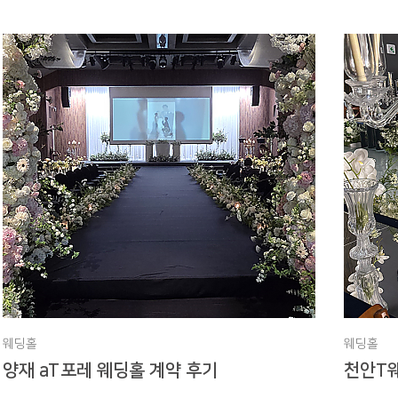
웨딩홀
웨딩홀
양재 aT포레 웨딩홀 계약 후기
천안T