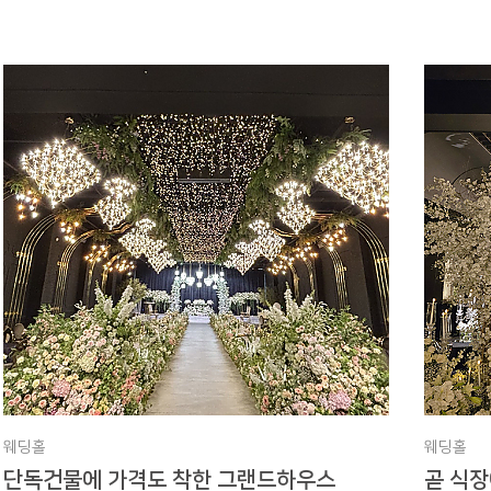
웨딩홀
웨딩홀
단독건물에 가격도 착한 그랜드하우스
곧 식