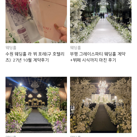
웨딩홀
웨딩홀
수원 웨딩홀 라 뷔 포레(구 호텔리
부평 그레이스파티 웨딩홀 계약
츠): 27년 10월 계약후기
+뷔페 시식까지 마친 후기