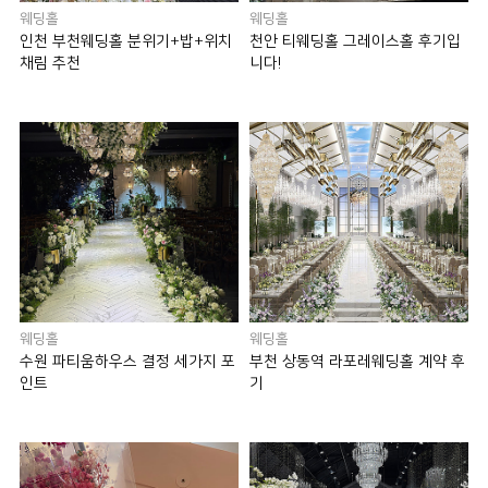
웨딩홀
웨딩홀
인천 부천웨딩홀 분위기+밥+위치
천안 티웨딩홀 그레이스홀 후기입
채림 추천
니다!
웨딩홀
웨딩홀
수원 파티움하우스 결정 세가지 포
부천 상동역 라포레웨딩홀 계약 후
인트
기