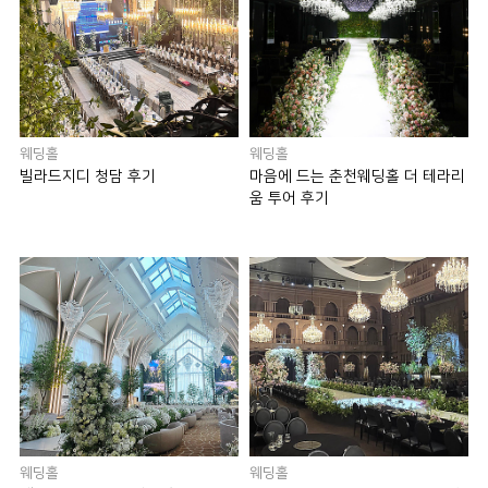
웨딩홀
웨딩홀
빌라드지디 청담 후기
마음에 드는 춘천웨딩홀 더 테라리
움 투어 후기
웨딩홀
웨딩홀