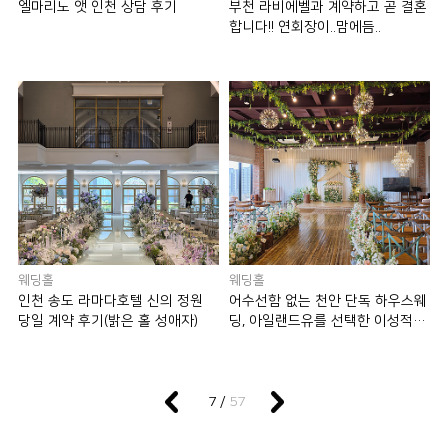
엘마리노 앳 인천 상담 후기
부천 라비에벨과 계약하고 곧 결혼
합니다!! 연회장이..맘에듬..
웨딩홀
웨딩홀
인천 송도 라마다호텔 신의 정원
어수선함 없는 천안 단독 하우스웨
당일 계약 후기(밝은 홀 성애자)
딩, 아일랜드유를 선택한 이성적인
이유
57
7 /