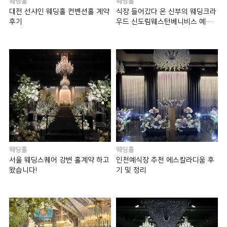
웨딩홀
웨딩홀
대전 선샤인 웨딩홀 컨벤션홀 계약
식장 들어갔다 온 신부의 웨딩크라
후기
우드 신도림웨스턴베니비스 예식
이야기
웨딩홀
웨딩홀
서울 웨딩스퀘어 강변 홀계약 하고
인천예식장 추천 에스칼라디움 후
왔습니다!
기 및 정리