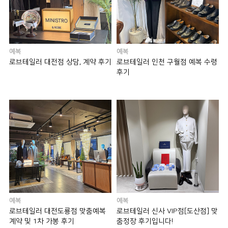
예복
예복
로브테일러 대전점 상담, 계약 후기
로브테일러 인천 구월점 예복 수령
후기
예복
예복
로브테일러 대전도룡점 맞춤예복
로브테일러 신사 VIP점[도산점] 맞
계약 및 1차 가봉 후기
춤정장 후기입니다!