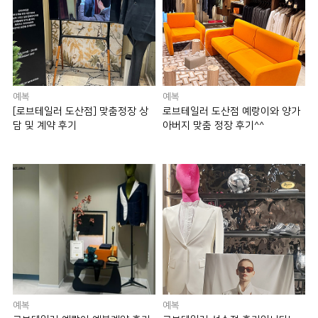
예복
예복
[로브테일러 도산점] 맞춤정장 상
로브테일러 도산점 예랑이와 양가
담 및 계약 후기
아버지 맞춤 정장 후기^^
예복
예복