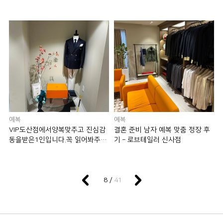
예복
예복
VIP도산점에서양복맞추고 진심감
결혼 준비 남자 예복 맞춤 정장 후
동을받은1인입니다.꼭 읽어봐주세
기 – 로브테일러 신사점
요
41
8 /