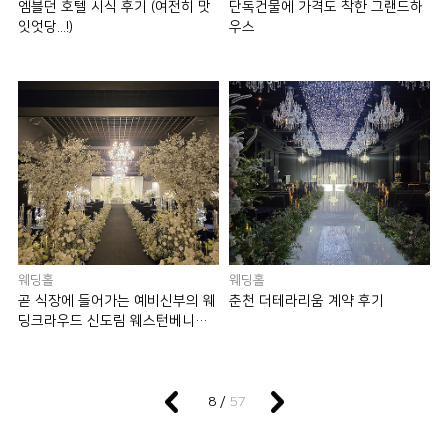
엠블던 호텔 시식 후기 (여전히 맛
단독건물에 가격도 착한 그랜드하
잇엇당...!)
우스
웨딩홀
웨딩홀
곧 식장에 들어가는 예비신부의 웨
춘천 더테라리움 계약 후기
딩크라우드 신도림 웨스턴베니비
스 웨딩홀 이야기
57
8 /