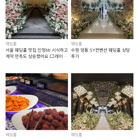
웨딩홀
웨딩홀
서울 웨딩홀 맛집 인정bb 시식하고
수원 영통 SY컨벤션 웨딩홀 상담
계약 만족도 상승했어요 (그레이스
후기
파티 신림)
웨딩홀
웨딩홀