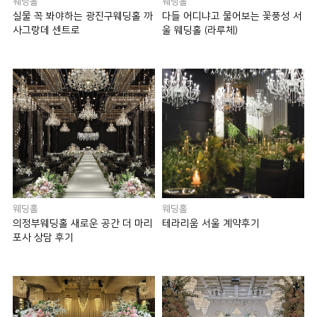
웨딩홀
웨딩홀
실물 꼭 봐야하는 광진구웨딩홀 까
다들 어디냐고 물어보는 꽃풍성 서
사그랑데 센트로
울 웨딩홀 (라루체)
웨딩홀
웨딩홀
의정부웨딩홀 새로운 공간 더 마리
테라리움 서울 계약후기
포사 상담 후기