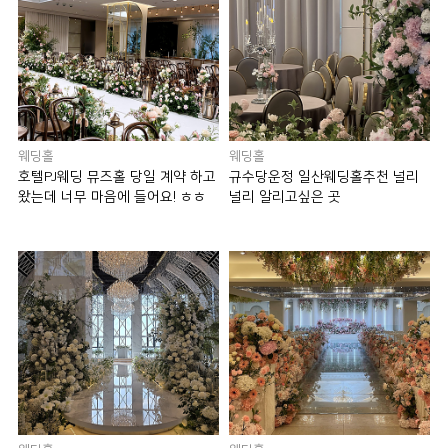
웨딩홀
웨딩홀
호텔PJ웨딩 뮤즈홀 당일 계약 하고
규수당운정 일산웨딩홀추천 널리
왔는데 너무 마음에 들어요! ㅎㅎ
널리 알리고싶은 곳