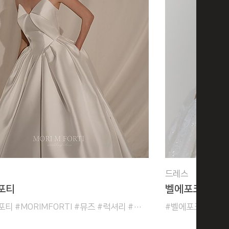
드레스
포티
벨에포크
#모리엠포티 #MORIMFORTI #뮤즈 #럭셔리 #실크 #엘레강스