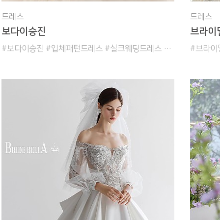
드레스
드레스
보다이승진
브라이
#보다이승진 #입체패턴드레스 #실크웨딩드레스 #트렌디