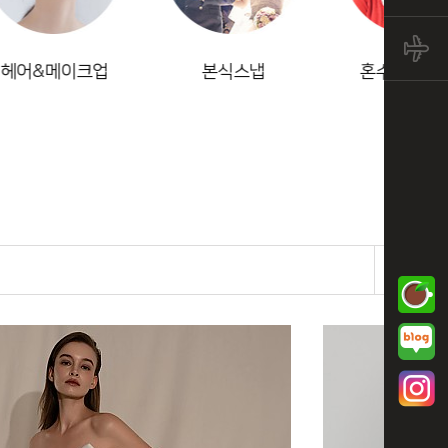
&메이크업
본식스냅
혼수 혜택 대첩