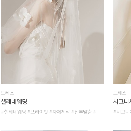
드레스
드레스
셀레네웨딩
시그니
#셀레네웨딩 #프라이빗 #자체제작 #신부맞춤 #셀프웨딩
#시그니처