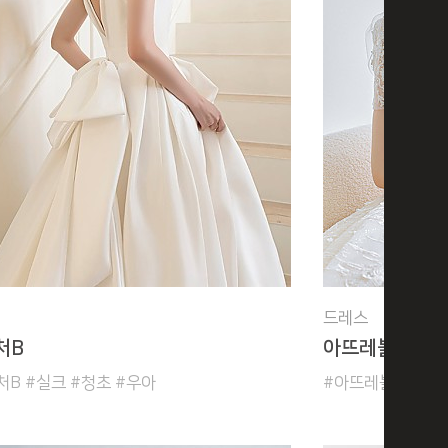
드레스
처B
아뜨레블랑
B #실크 #청초 #우아