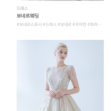
드레스
보네르웨딩
#보네르스포사 #드레스 #보네르 #우아한 #화려한 #공주풍 #여신스타일 #트렌디한 #비즈 #레이스 #국내드레스 #벨라인어울리는