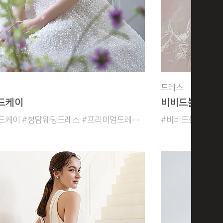
드레스
드케이
비비드블랑
#브라이드케이 #청담웨딩드레스 #프리미엄드레스샵 #수입드레스 #자체제작 #디자이너드레스