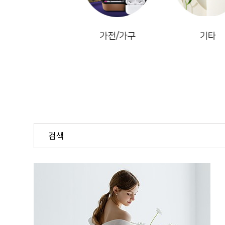
예복
가전/가구
기타
검색