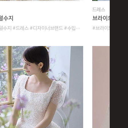
드레스
덜수지
브라이드로체
#브라이덜수지 #드레스 #디자이너브랜드 #수입드레스 #촬영드레스 #본식드레스 #러블리 #심플한 #우아한 #유니크 #클래식 #화려한 #여신스타일 #청순한 #공주풍 #국내+수입라인
#브라이드로체 #