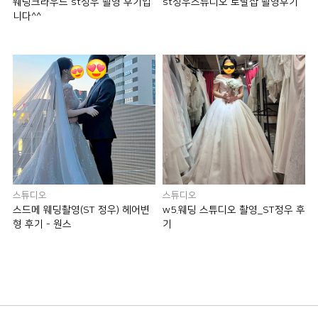
웨딩크라우드 st정우 촬영 후기입
st정우스튜디오 토탈샵 촬영후기
니다^^
스튜디오
스튜디오
스드메 웨딩촬영(ST 정우) 헤어변
w5.웨딩 스튜디오 촬영_ST정우 후
형 후기 - 원스
기