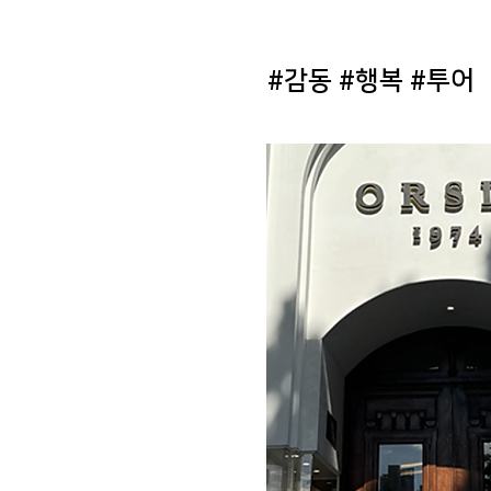
#감동 #행복 #투어