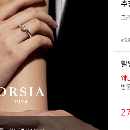
추
고급
#오
할
웨딩
방문
2