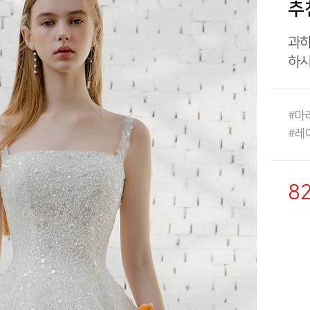
추
과
하
#마
#레
8