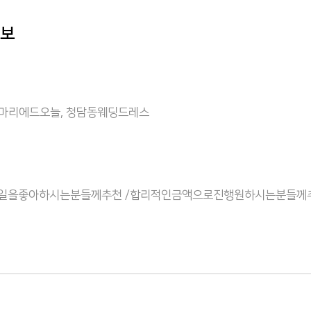
정보
 마리에드오늘, 청담동웨딩드레스
일을좋아하시는분들께추천 /합리적인금액으로진행원하시는분들께