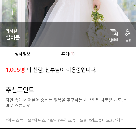
리허설
실버문
갤러리
공유
상세정보
후기(
)
1
의 신랑, 신부님이 이용중입니다.
1,005명
추천포인트
자연 속에서 더불어 숨쉬는 행복을 추구하는 차별화된 새로운 시도, 실
버문 스튜디오
#웨딩스튜디오#웨딩스냅촬영#풍경스튜디오#야외스튜디오#남양주