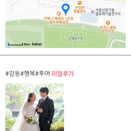
50m
#감동#행복#투어
리얼후기