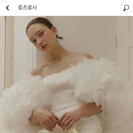
로즈로사
검색