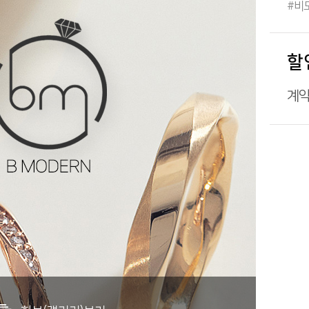
#비
할
계약