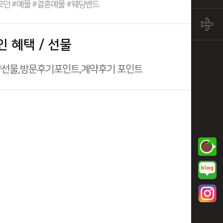
모던 #예물 #결혼예물 #웨딩밴드
인 혜택 / 선물
선물,방문후기포인트,계약후기 포인트