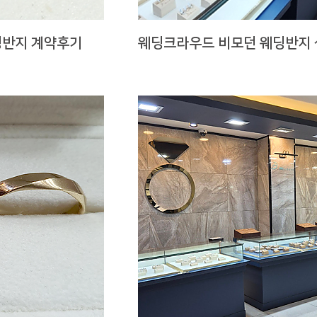
딩반지 계약후기
웨딩크라우드 비모던 웨딩반지