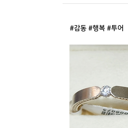
#감동 #행복 #투어