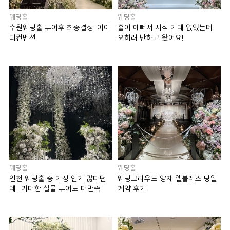
웨딩홀
웨딩홀
수원웨딩홀 투어후 최종결정! 아이
홀이 예뻐서 시식 기대 없었는데
티컨벤션
오히려 반하고 왔어요!!
웨딩홀
웨딩홀
인천 웨딩홀 중 가장 인기 많다던
웨딩크라우드 양재 엘블레스 당일
데.. 기대한 실물 투어도 대만족
계약 후기