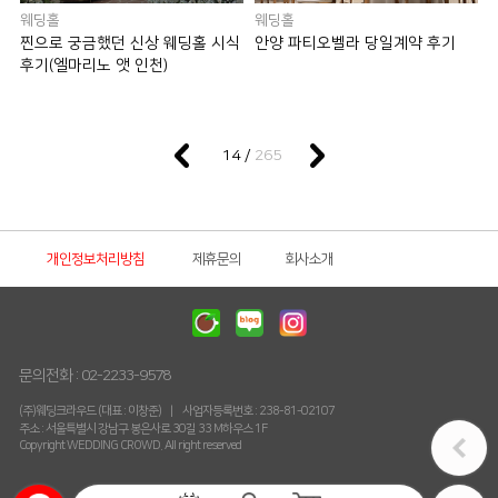
웨딩홀
웨딩홀
찐으로 궁금했던 신상 웨딩홀 시식
안양 파티오벨라 당일계약 후기
후기(엘마리노 앳 인천)
265
14 /
개인정보처리방침
제휴문의
회사소개
문의전화 :
02-2233-9578
(주)웨딩크라우드 (대표 : 이창준)
사업자등록번호 : 238-81-02107
주소 : 서울특별시 강남구 봉은사로 30길 33 M하우스 1F
Copyright WEDDING CROWD. All right reserved