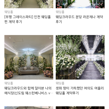
웨딩홀
웨딩홀
[부평 그레이스파티] 인천 웨딩홀
웨딩크라우드 분당 라온제나 계약
찐 계약 후기
후기
웨딩홀
웨딩홀
웨딩크라우드와 함께 알아본 나의
생화 향이 가득했던 여의도 여율리
예식장(신도림 웨스턴베니비스 vs
웨딩홀 계약후기
웨딩시티)