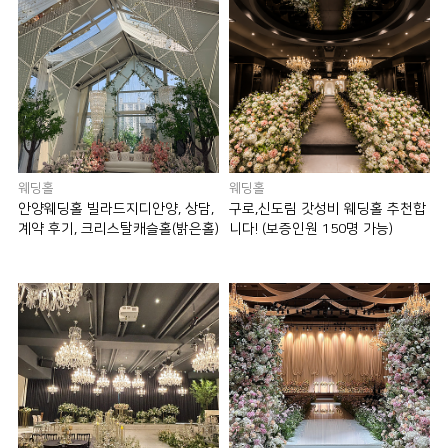
웨딩홀
웨딩홀
안양웨딩홀 빌라드지디안양, 상담,
구로,신도림 갓성비 웨딩홀 추천합
계약 후기, 크리스탈캐슬홀(밝은홀)
니다! (보증인원 150명 가능)