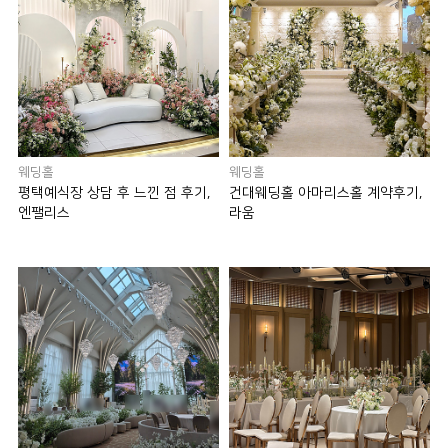
웨딩홀
웨딩홀
평택예식장 상담 후 느낀 점 후기,
건대웨딩홀 아마리스홀 계약후기,
엔팰리스
라움