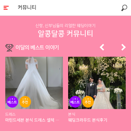
커뮤니티
검색
신랑, 신부님들의 리얼한 웨딩이야기
알콩달콩 커뮤니티
이달의 베스트 이야기
베스
추천
베스
추천
트
트
드레스
본식
마틴드세븐 본식 드레스 셀렉 후기
웨딩크라우드 본식후기