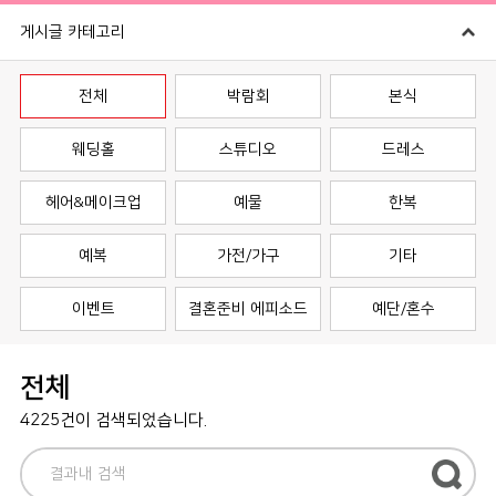
게시글 카테고리
전체
박람회
본식
웨딩홀
스튜디오
드레스
헤어&메이크업
예물
한복
예복
가전/가구
기타
이벤트
결혼준비 에피소드
예단/혼수
전체
4225건이 검색되었습니다.