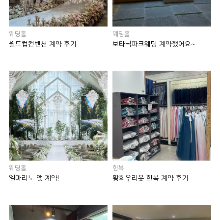
웨딩홀
웨딩홀
월드컵컨벤션 계약 후기
보타닉파크웨딩 계약했어요~
웨딩홀
한복
엘마리노 앳 계약!
황희우리옷 한복 계약 후기