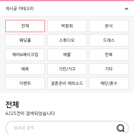
게시글 카테고리
전체
박람회
본식
웨딩홀
스튜디오
드레스
헤어&메이크업
예물
한복
예복
가전/가구
기타
이벤트
결혼준비 에피소드
예단/혼수
전체
4225건이 검색되었습니다.