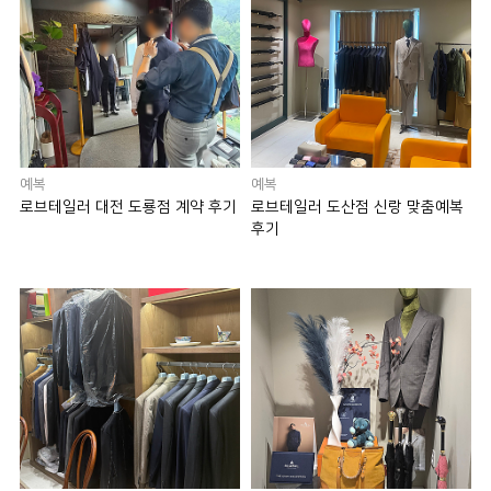
예복
예복
로브테일러 대전 도룡점 계약 후기
로브테일러 도산점 신랑 맞춤예복
후기