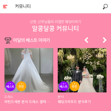
커뮤니티
검색
신랑, 신부님들의 리얼한 웨딩이야기
알콩달콩 커뮤니티
이달의 베스트 이야기
베스
추천
베스
추천
트
트
드레스
본식
마틴드세븐 본식 드레스 셀렉 후기
웨딩크라우드 본식후기