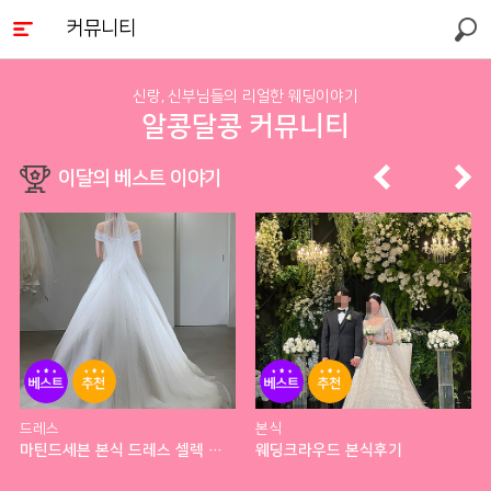
커뮤니티
검색
신랑, 신부님들의 리얼한 웨딩이야기
알콩달콩 커뮤니티
이달의 베스트 이야기
베스
추천
베스
추천
트
트
드레스
본식
마틴드세븐 본식 드레스 셀렉 후기
웨딩크라우드 본식후기