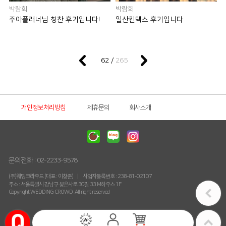
박람회
박람회
주아플래너님 칭찬 후기입니다!
일산킨택스 후기입니다
265
62 /
개인정보처리방침
제휴문의
회사소개
문의전화 :
02-2233-9578
(주)웨딩크라우드 (대표 : 이창준)
사업자등록번호 : 238-81-02107
주소 : 서울특별시 강남구 봉은사로 30길 33 M하우스 1F
Copyright WEDDING CROWD. All right reserved