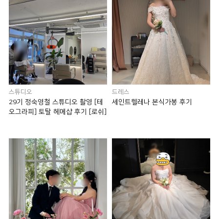
스튜디오
드레스
29기 정숙영철 스튜디오 촬영 [테
세인트헬레나 본식가봉 후기
오그라피] 토탈 헤메샵 후기 [로쉬]