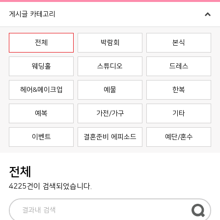
게시글 카테고리
전체
박람회
본식
웨딩홀
스튜디오
드레스
헤어&메이크업
예물
한복
예복
가전/가구
기타
이벤트
결혼준비 에피소드
예단/혼수
전체
4225건이 검색되었습니다.