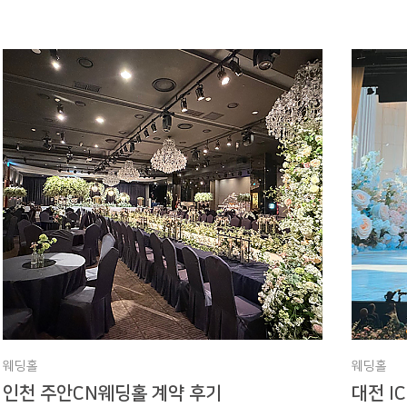
웨딩홀
웨딩홀
인천 주안CN웨딩홀 계약 후기
대전 I