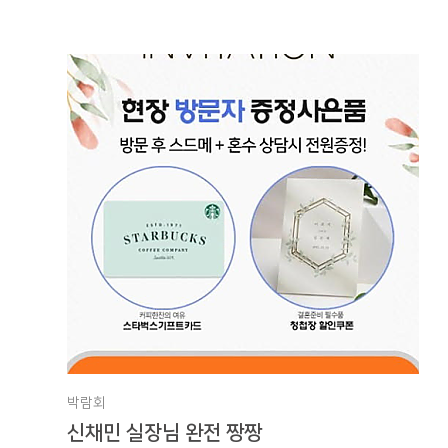
박람회
신채민 실장님 완전 짱짱