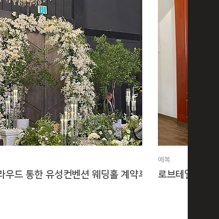
예복
라우드 통한 유성컨벤션 웨딩홀 계약후기
로브테일러 수원