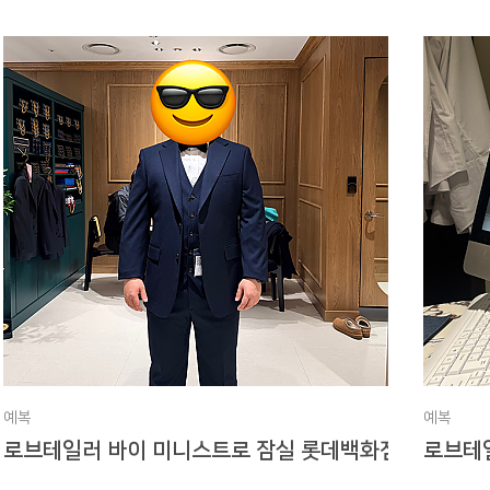
예복
예복
>_<
로브테일러 바이 미니스트로 잠실 롯데백화점 후기
로브테