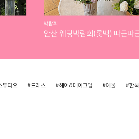
박람회
안산 웨딩박람회(롯백) 따근따
스튜디오
#드레스
#헤어&메이크업
#예물
#한복