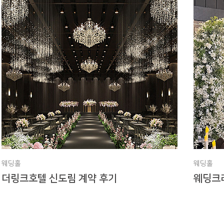
웨딩홀
웨딩홀
더링크호텔 신도림 계약 후기
웨딩크