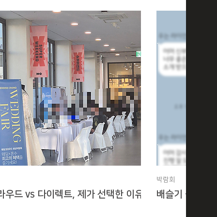
박람회
우드 vs 다이렉트, 제가 선택한 이유는요~~
배슬기 플래너님