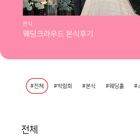
본식
웨딩크라우드 본식후기
#전체
#박람회
#본식
#웨딩홀
#
전체