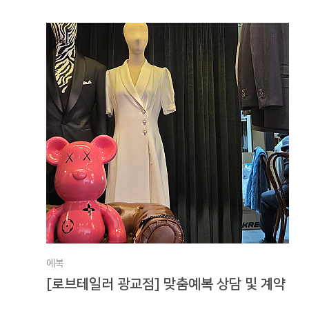
예복
[로브테일러 광교점] 맞춤예복 상담 및 계약 후기