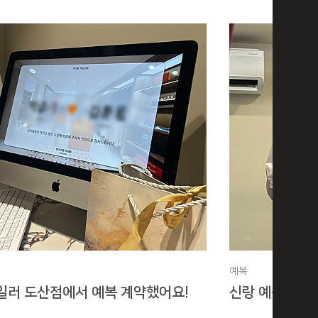
예복
일러 도산점에서 예복 계약했어요!
신랑 예복맞춤 