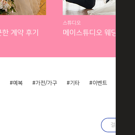
스튜디오
근한 계약 후기
#예복
#가전/가구
#기타
#이벤트
#결혼준
검색