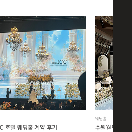
웨딩홀
CC 호텔 웨딩홀 계약 후기
수원월드컵경기