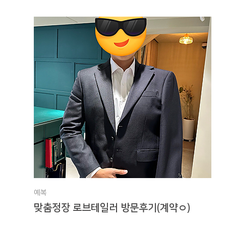
예복
맞춤정장 로브테일러 방문후기(계약ㅇ)