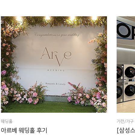
웨딩홀
가전/가구
아르베 웨딩홀 후기
[삼성스