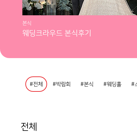
본식
웨딩크라우드 본식후기
#전체
#박람회
#본식
#웨딩홀
#
전체