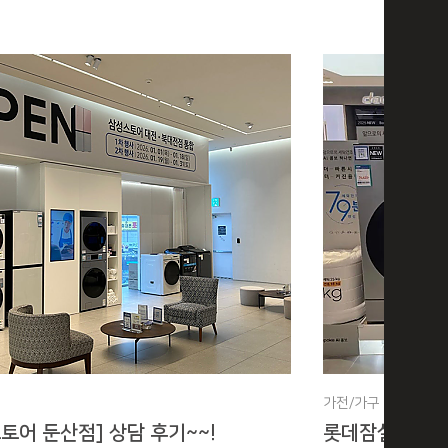
가전/가구
토어 둔산점] 상담 후기~~!
롯데잠실점 삼