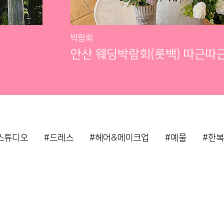
박람회
안산 웨딩박람회(롯백) 따근따
스튜디오
#드레스
#헤어&메이크업
#예물
#한복