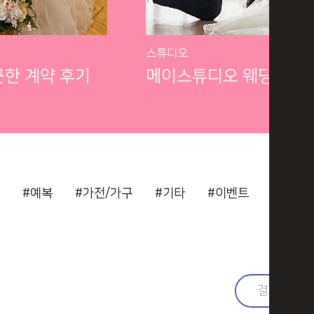
스튜디오
근한 계약 후기
#예복
#가전/가구
#기타
#이벤트
#결혼준
검색