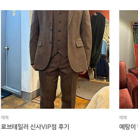
예복
예복
로브테일러 신사VIP점 후기
예랑이 