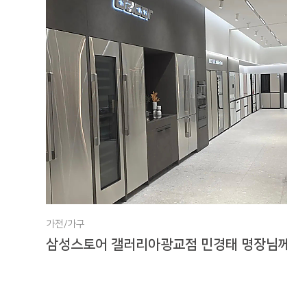
가전/가구
삼성스토어 갤러리아광교점 민경태 명장님께 가