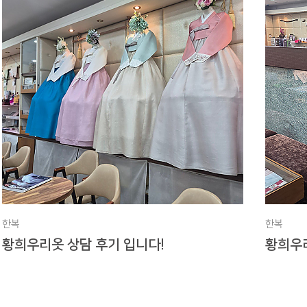
한복
한복
전 졸업했어요!
황희우리옷 상담 후기 입니다!
황희우