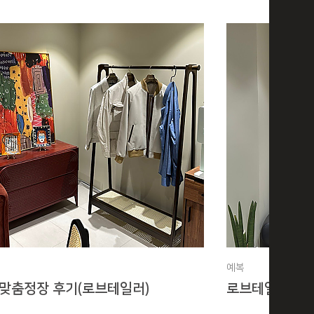
예복
맞춤정장 후기(로브테일러)
로브테일러 도산