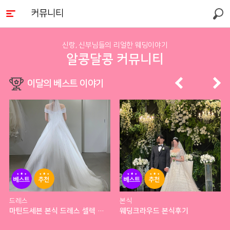
커뮤니티
검색
신랑, 신부님들의 리얼한 웨딩이야기
알콩달콩 커뮤니티
이달의 베스트 이야기
베스
추천
베스
추천
트
트
드레스
본식
마틴드세븐 본식 드레스 셀렉 후기
웨딩크라우드 본식후기