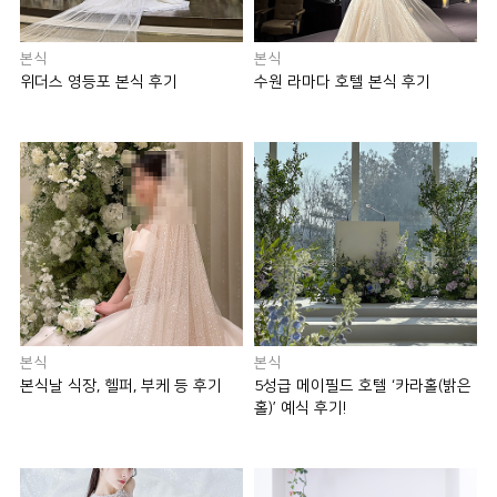
본식
본식
위더스 영등포 본식 후기
수원 라마다 호텔 본식 후기
본식
본식
본식날 식장, 헬퍼, 부케 등 후기
5성급 메이필드 호텔 ‘카라홀(밝은
홀)’ 예식 후기!