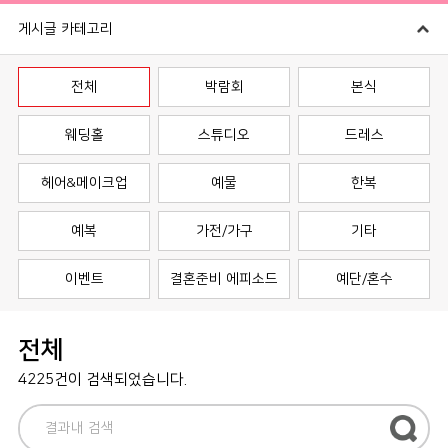
게시글 카테고리
전체
박람회
본식
웨딩홀
스튜디오
드레스
헤어&메이크업
예물
한복
예복
가전/가구
기타
이벤트
결혼준비 에피소드
예단/혼수
전체
4225건이 검색되었습니다.