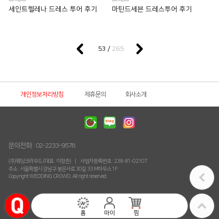
세인트헬레나 드레스 투어 후기
마틴드세븐 드레스투어 후기
265
53 /
개인정보처리방침
제휴문의
회사소개
문의전화 :
02-2233-9578
(주)웨딩크라우드 (대표 : 이창준)
사업자등록번호 : 238-81-02107
주소 : 서울특별시 강남구 봉은사로 30길 33 M하우스 1F
Copyright WEDDING CROWD. All right reserved
홈
마이
찜