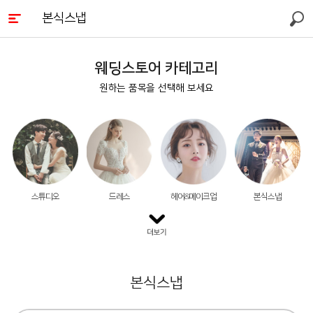
본식스냅
검색
웨딩스토어 카테고리
원하는 품목을 선택해 보세요
스튜디오
드레스
헤어&메이크업
본식스냅
본식스냅