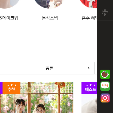
&메이크업
본식스냅
혼수 혜택 대첩
종류
추천
베스트
추천