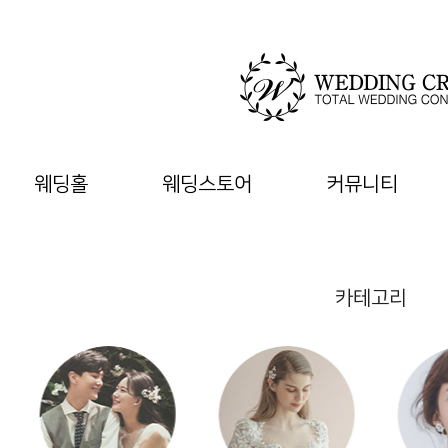
웨딩홀
웨딩스토어
커뮤니티
카테고리