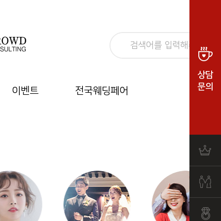
상담
문의
이벤트
전국웨딩페어